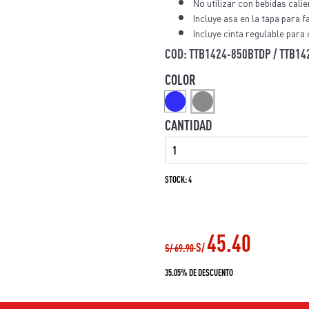
No utilizar con bebidas calie
Incluye asa en la tapa para f
Incluye cinta regulable para
COD: TTB1424-850BTDP / TTB1
COLOR
CANTIDAD
STOCK: 4
45.40
S/
S/
69.90
35.05% DE DESCUENTO