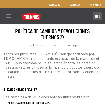
CATÁLOGO
CONTACTO
MI CUENTA
Toggle
0
navigation
POLÍTICA DE CAMBIOS Y DEVOLUCIONES
THERMOS®
COMPRA
Frío, Caliente, Fresco por siempre
AQUÍ
Todos los productos THERMOS®, son garantizados por
TDP CORP S.A., representante exclusivo de la marca en el
Perú. www.thermos.pe La satisfacción total es parte de
COMBOS
nuestros valores y filosofía, brindando productos y servicio
de calidad a nuestros distribuidores autorizados y clientes
finales.
REPUESTOS
1. GARANTÍAS LEGALES.
NOSOTROS
Los cambios o devoluciones aplican únicamente por:
1.1. PROBLEMAS DE ORIGEN, ENTENDIDOS COMO: